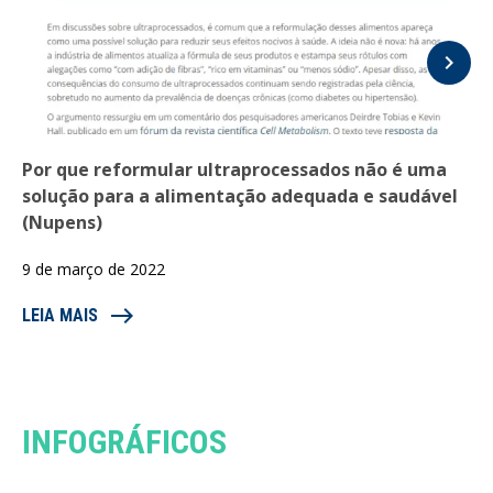
keyboard_arrow_right
Por que reformular ultraprocessados não é uma
solução para a alimentação adequada e saudável
(Nupens)
9 de março de 2022
east
LEIA MAIS
INFOGRÁFICOS