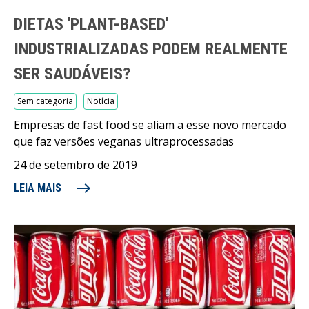
DIETAS 'PLANT-BASED'
INDUSTRIALIZADAS PODEM REALMENTE
SER SAUDÁVEIS?
Sem categoria
Notícia
Empresas de fast food se aliam a esse novo mercado
que faz versões veganas ultraprocessadas
24 de setembro de 2019
east
LEIA MAIS