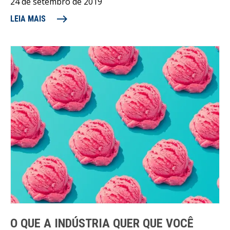
24 de setembro de 2019
east
LEIA MAIS
O QUE A INDÚSTRIA QUER QUE VOCÊ