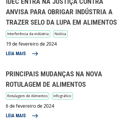
IDEC ENTRA NA JUSTIÇA CONTRA
ANVISA PARA OBRIGAR INDÚSTRIA A
TRAZER SELO DA LUPA EM ALIMENTOS
Interferência da indústria
Notícia
19 de fevereiro de 2024
east
LEIA MAIS
PRINCIPAIS MUDANÇAS NA NOVA
ROTULAGEM DE ALIMENTOS
Rotulagem de Alimentos
Infográfico
6 de fevereiro de 2024
east
LEIA MAIS