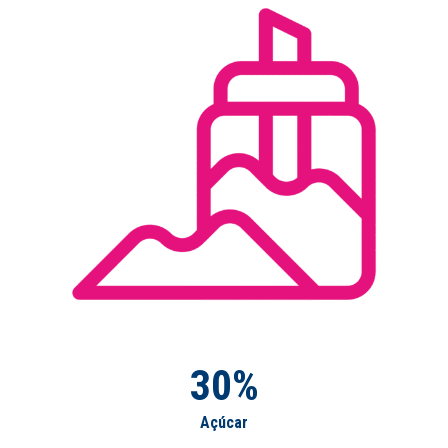
30%
Açúcar