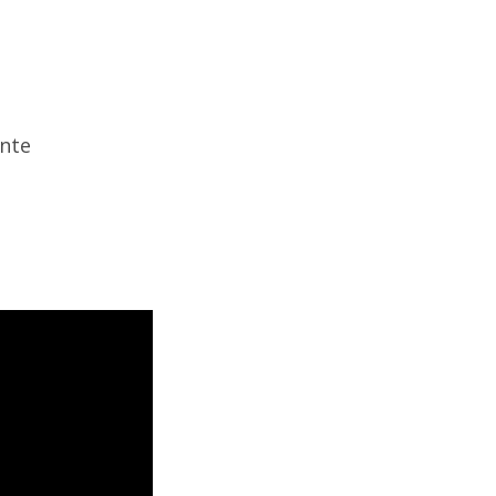
e
nte