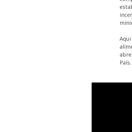
esta
ince
mini
Aqui
alim
abre
País.