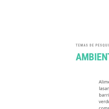
TEMAS DE PESQU
AMBIEN
Alim
lasa
barr
verd
comp