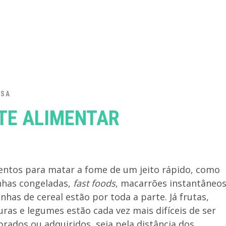
ISA
TE ALIMENTAR
entos para matar a fome de um jeito rápido, como
nhas congeladas,
fast foods
, macarrões instantâneos
inhas de cereal estão por toda a parte. Já frutas,
uras e legumes estão cada vez mais difíceis de ser
rados ou adquiridos, seja pela distância dos