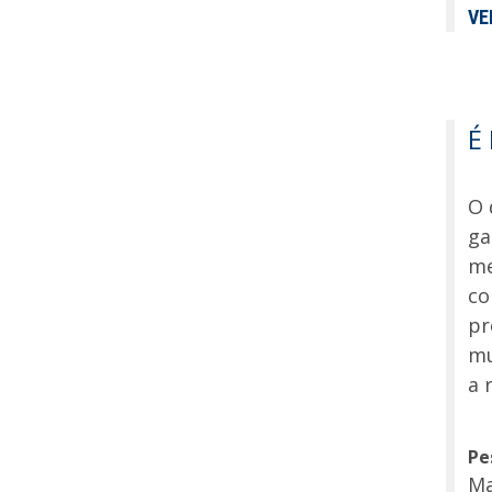
VE
É
O 
ga
me
co
pr
mu
a 
Pe
Ma