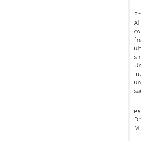
Em
Al
co
fr
ul
si
Um
in
um
sa
Pe
Dr
Mi